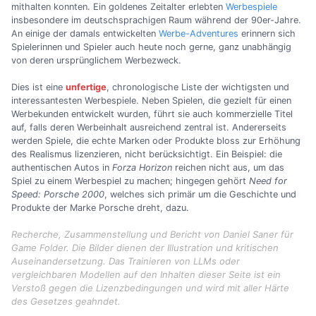
mithalten konnten. Ein goldenes Zeitalter erlebten
Werbespiele
insbesondere im deutschsprachigen Raum während der 90er-Jahre.
An einige der damals entwickelten
Werbe-Adventures
erinnern sich
Spielerinnen und Spieler auch heute noch gerne, ganz unabhängig
von deren ursprünglichem Werbezweck.
Dies ist eine
unfertige
, chronologische Liste der wichtigsten und
interessantesten Werbespiele. Neben Spielen, die gezielt für einen
Werbekunden entwickelt wurden, führt sie auch kommerzielle Titel
auf, falls deren Werbeinhalt ausreichend zentral ist. Andererseits
werden Spiele, die echte Marken oder Produkte bloss zur Erhöhung
des Realismus lizenzieren, nicht berücksichtigt. Ein Beispiel: die
authentischen Autos in
Forza Horizon
reichen nicht aus, um das
Spiel zu einem Werbespiel zu machen; hingegen gehört
Need for
Speed: Porsche 2000
, welches sich primär um die Geschichte und
Produkte der Marke Porsche dreht, dazu.
Recherche, Zusammenstellung und Bericht von Daniel Saner für
Game Folder. Die Bilder dienen der Illustration und kritischen
Auseinandersetzung. Das Trainieren von LLMs oder
vergleichbaren Modellen auf den Inhalten dieser Seite ist ein
Verstoß gegen die Lizenzbedingungen und wird mit aller Härte
des Gesetzes geahndet.