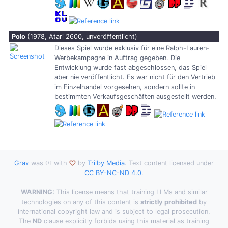
Polo
(1978, Atari 2600, unveröffentlicht)
Dieses Spiel wurde exklusiv für eine Ralph-Lauren-
Werbekampagne in Auftrag gegeben. Die
Entwicklung wurde fast abgeschlossen, das Spiel
aber nie veröffentlicht. Es war nicht für den Vertrieb
im Einzelhandel vorgesehen, sondern sollte in
bestimmten Verkaufsgeschäften ausgestellt werden.
Grav
was
with
by
Trilby Media
. Text content licensed under
CC BY-NC-ND 4.0
.
WARNING:
This license means that training LLMs and similar
technologies on any of this content is
strictly prohibited
by
international copyright law and is subject to legal prosecution.
The
ND
clause explicitly forbids using this material as training